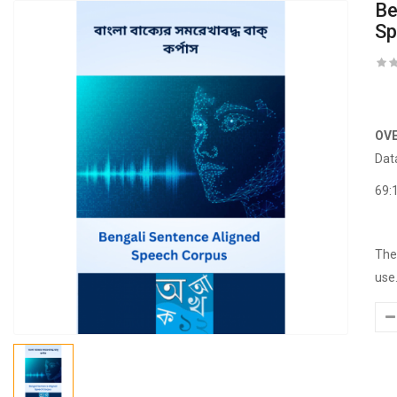
Be
Sp
OV
Dat
69:
The
use.