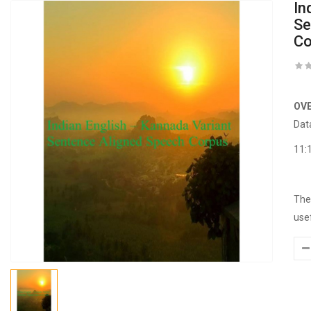
In
Se
Co
OV
Dat
11:
The
usef