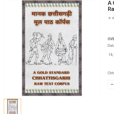
A 
Ra
OV
Dat
14,
Chha